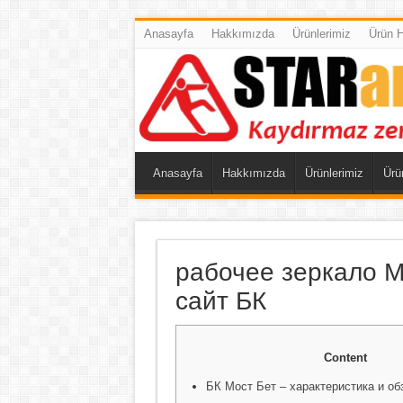
Anasayfa
Hakkımızda
Ürünlerimiz
Ürün 
Anasayfa
Hakkımızda
Ürünlerimiz
Ürü
рабочее зеркало 
сайт БК
Content
БК Мост Бет – характеристика и об