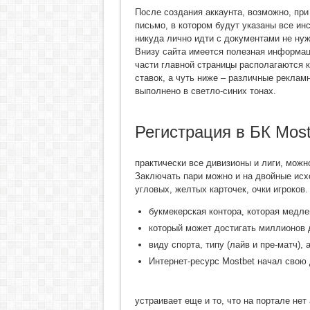
После создания аккаунта, возможно, при
письмо, в котором будут указаны все инс
никуда лично идти с документами не ну
Внизу сайта имеется полезная информаци
части главной страницы располагаются к
ставок, а чуть ниже – различные рекла
выполнено в светло-синих тонах.
Регистрация в БК Most
практически все дивизионы и лиги, можн
Заключать пари можно и на двойные исход
угловых, желтых карточек, очки игроков.
букмекерская контора, которая медле
который может достигать миллионов 
виду спорта, типу (лайв и пре-матч),
Интернет-ресурс Mostbet начал свою 
устраивает еще и то, что на портале не