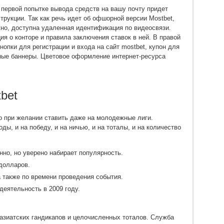
 первой попытке вывода средств на вашу почту придет
трукции. Так как речь идет об офшорной версии Mostbet,
жно, доступна удаленная идентификация по видеосвязи.
я о конторе и правила заключения ставок в ней. В правой
нопки для регистрации и входа на сайт mostbet, купон для
мные баннеры. Цветовое оформление интернет-ресурса
bet
о при желании ставить даже на молодежные лиги.
ы, и на победу, и на ничью, и на тоталы, и на количество
нно, но уверено набирает популярность.
долларов.
 а также по времени проведения события.
деятельность в 2009 году.
т азиатских гандикапов и целочисленных тоталов. Служба