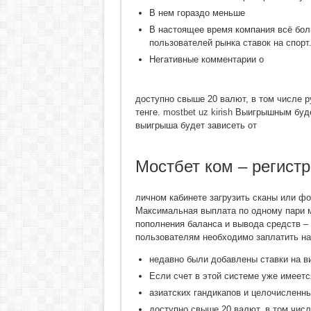
В нем гораздо меньше
В настоящее время компания всё бол
пользователей рынка ставок на спорт
Негативные комментарии о
доступно свыше 20 валют, в том числе р
тенге.
mostbet uz kirish
Выигрышным будет
выигрыша будет зависеть от
Мостбет ком – регистр
личном кабинете загрузить сканы или ф
Максимальная выплата по одному пари м
пополнения баланса и вывода средств –
пользователям необходимо заплатить на
недавно были добавлены ставки на в
Если счет в этой системе уже имеется
азиатских гандикапов и целочисленны
доступно свыше 20 валют, в том числ