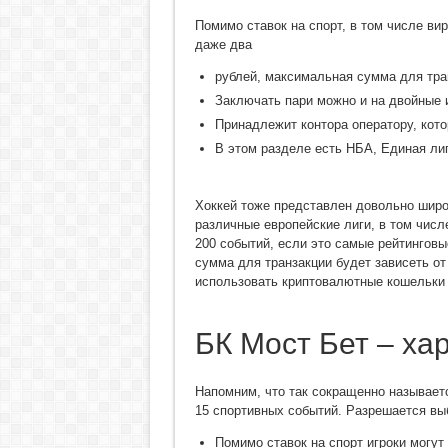
Помимо ставок на спорт, в том числе ви
даже два
рублей, максимальная сумма для тра
Заключать пари можно и на двойные и
Принадлежит контора оператору, кото
В этом разделе есть НБА, Единая лиг
Хоккей тоже представлен довольно широ
различные европейские лиги, в том числ
200 событий, если это самые рейтингов
сумма для транзакции будет зависеть от
использовать криптовалютные кошельки Rip
БК Мост Бет – ха
Напомним, что так сокращенно называетс
15 спортивных событий. Разрешается выб
Помимо ставок на спорт игроки могут и