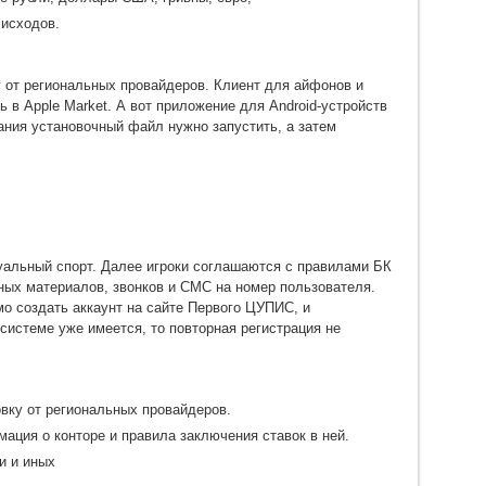
 исходов.
у от региональных провайдеров. Клиент для айфонов и
 в Apple Market. А вот приложение для Android-устройств
вания установочный файл нужно запустить, а затем
уальный спорт. Далее игроки соглашаются с правилами БК
ых материалов, звонков и СМС на номер пользователя.
о создать аккаунт на сайте Первого ЦУПИС, и
 системе уже имеется, то повторная регистрация не
вку от региональных провайдеров.
ация о конторе и правила заключения ставок в ней.
и и иных