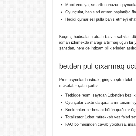
Mobil versiya, smartfonunuzun qaynaqlar
Oyunçular, bahisləri artıran başlanğıc fit
Həqiqi qumar əsl pulla bahis etməyi əhat
Keçmiş hadisələrin ətraflı təsviri səhvlər
idman izləməkdə marağı artırmaq üçün bir y
şansdan, həm də intizam biliklərindən asılıd
betdən pul çıxarmaq üçü
Promosyonlarda iştirak, giriş və şifrə tələb
mükafat – çətin şərtlər.
Tətbiqdə rəsmi saytdan 1xbetdən bəzi ka
Oyunçular vaxtında qərarlarını tənzimləyi
Bookmaker bir hesabı bütün qurğular üçü
Totalizator 1xbet mürəkkəb vəzifələri s
FAQ bölməsindən cavab yoxdursa, insana 