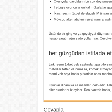
Oyunçular qaydaların bir çox dəyişməsind
Tətbiqlə oyunçular unikal mükafatlar qaza
İkinci seçim 1xbet ilə əlaqəli IP ünvanla
Mövcud alternativlərin siyahısını araşdır
Üstündə bir giriş və ya qeydiyyat düyməsinə
hesab yaratmağın sadə yolları var. Qeydiyya
bet güzgüdən istifad
Link rəsmi 1xbet veb saytında tapa bilərsin
metodlar tətbiq olunmazsa, kömək etməyəcək
rəsmi veb sayt bahis şirkətinin əsas mənbəyi
Oyunlar dinamika ilə insanları cəlb edir. Tə
diler axınlarını izləyirlər. Real vaxtda bahis, 
Cevapla