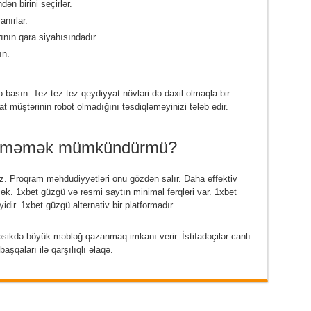
ən birini seçirlər.
nırlar.
rının qara siyahısındadır.
ın.
 basın. Tez-tez tez qeydiyyat növləri də daxil olmaqla bir
t müştərinin robot olmadığını təsdiqləməyinizi tələb edir.
ə etməmək mümkündürmü?
iz. Proqram məhdudiyyətləri onu gözdən salır. Daha effektiv
. 1xbet güzgü və rəsmi saytın minimal fərqləri var. 1xbet
dir. 1xbet güzgü alternativ bir platformadır.
ləsikdə böyük məbləğ qazanmaq imkanı verir. İstifadəçilər canlı
başqaları ilə qarşılıqlı əlaqə.