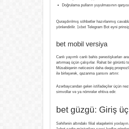
Doğrulama pulların yuyulmasının qarşısın
Quraşdırılmış söhbətlər hazırlanmış cavabl
yönləndirilir.
1xbet
Telegram Bot eyni prinsip ü
bet mobil versiya
Canlı yayımlı canlı bahis pərəstişkarları aras
artırmaq üçün çalışırlar. Rahat bir görüntü t
Müsabiqənin nəticəsini daha dəqiq proqnozlaş
ilə birləşərək, qazanma şansını artırır.
Azərbaycandan gələn istifadəçilər üçün nəzə
simvollar və ya nömrələr ehtiva edir.
bet güzgü: Giriş üç
Səhifənin altındakı filial əlaqələrini yoxlayı
1xbet sadiq müştərilərə şəxsi kodlar göndər