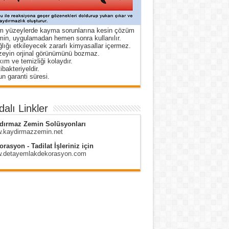
m yüzeylerde kayma sorunlarına kesin çözüm
in, uygulamadan hemen sonra kullanılır.
lığı etkileyecek zararlı kimyasallar içermez.
zeyin orjinal görünümünü bozmaz.
ım ve temizliği kolaydır.
ibakteriyeldir.
n garanti süresi.
alı Linkler
dırmaz Zemin Solüsyonları
.kaydirmazzemin.net
rasyon - Tadilat İşleriniz için
.detayemlakdekorasyon.com