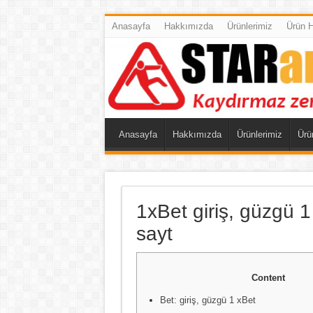
Anasayfa
Hakkımızda
Ürünlerimiz
Ürün 
Anasayfa
Hakkımızda
Ürünlerimiz
Ürü
1xBet giriş, güzgü 
sayt
Content
Bet: giriş, güzgü 1 xBet