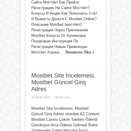
Сайта Мостбет Как Пройти
Регистрацию На Сайте Мостбет?
Бонусы И Акции Как Пополнить Счет
И Вывести Деньги С Mostbet Online?
Описание Mostbet (мостбет)
Регистрация Через Приложение
Mostbet Бонусы От Букмекера
Пошаговая Инструкция По
Регистрации Новые Промокоды
Мотсбет Казино ...
Devamını Oku »
Mostbet Site İncelemesi,
Mostbet Güncel Giriş
Adres
12 Ekim 2022
Yorum yap
Mostbet Site İncelemesi, Mostbet
Güncel Giriş Adresi mostbet AZ Content
Mostbet Casino Çekim Talebim Ödendi
Gözüküyor Ama Ödeme Gelmedi Bahis
Sitelerinden Gelen Mesajlar Nasıl