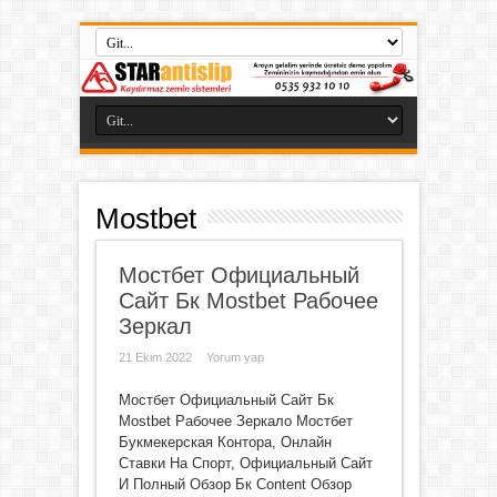
Mostbet
Мостбет Официальный
Сайт Бк Mostbet Рабочее
Зеркал
21 Ekim 2022
Yorum yap
Мостбет Официальный Сайт Бк
Mostbet Рабочее Зеркало Мостбет
Букмекерская Контора, Онлайн
Ставки На Спорт, Официальный Сайт
И Полный Обзор Бк Content Обзор