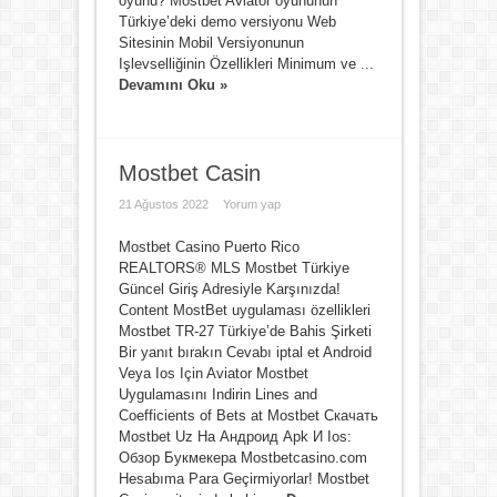
oyunu? Mostbet Aviator oyununun
Türkiye’deki demo versiyonu Web
Sitesinin Mobil Versiyonunun
Işlevselliğinin Özellikleri Minimum ve ...
Devamını Oku »
Mostbet Casin
21 Ağustos 2022
Yorum yap
Mostbet Casino Puerto Rico
REALTORS® MLS Mostbet Türkiye
Güncel Giriş Adresiyle Karşınızda!
Content MostBet uygulaması özellikleri
Mostbet TR-27 Türkiye’de Bahis Şirketi
Bir yanıt bırakın Cevabı iptal et Android
Veya Ios Için Aviator Mostbet
Uygulamasını Indirin Lines and
Coefficients of Bets at Mostbet Скачать
Mostbet Uz На Андроид Apk И Ios:
Обзор Букмекера Mostbetcasino.com
Hesabıma Para Geçirmiyorlar! Mostbet