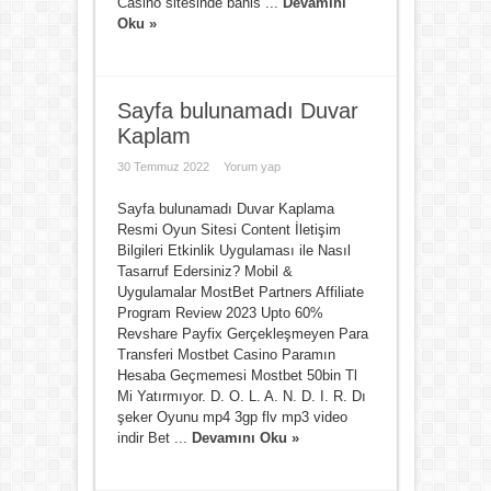
Casino sitesinde bahis ...
Devamını
Oku »
Sayfa bulunamadı Duvar
Kaplam
30 Temmuz 2022
Yorum yap
Sayfa bulunamadı Duvar Kaplama
Resmi Oyun Sitesi Content İletişim
Bilgileri Etkinlik Uygulaması ile Nasıl
Tasarruf Edersiniz? Mobil &
Uygulamalar MostBet Partners Affiliate
Program Review 2023 Upto 60%
Revshare Payfix Gerçekleşmeyen Para
Transferi Mostbet Casino Paramın
Hesaba Geçmemesi Mostbet 50bin Tl
Mi Yatırmıyor. D. O. L. A. N. D. I. R. Dı
şeker Oyunu mp4 3gp flv mp3 video
indir Bet ...
Devamını Oku »