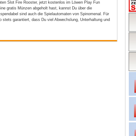
en Slot Fire Rooster, jetzt kostenlos im Löwen Play Fun
ne gratis Münzen abgeholt hast, kannst Du über die
 spendabel sind auch die Spielautomaten von Spinomenal. Für
o stets garantiert, dass Du viel Abwechslung, Unterhaltung und