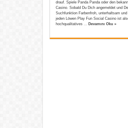
drauf. Spiele Panda Panda oder den bekannt
Casino. Sobald Du Dich angemeldet und Dei
Suchfunktion Farbenfroh, unterhaltsam und
jeden Löwen Play Fun Social Casino ist als
hochqualitatives ...
Devamını Oku »