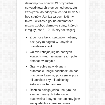
darmowych – spinów. W przypadku
cotygodniowych promocji od depozytu
zazwyczaj do zdobycia jest od 10 do 50
free spinów. Jak już wspomnieliśmy,
także i w czasie gry na automatach
można zdobyć darmowe spiny, których
z reguły jest 5, 10, 15 czy też więcej.
Z pomocą takich żetonów możemy
bez ryzyka zagrać w kasynie o
prawdziwe stawki.
Od razu znajdą się na naszych
kontach, więc nie musimy ich potem
obracać w kasynie.
Gramy sobie na wybranym
automacie i nagle podchodzi do nas
pracownik kasyna, po czym wręcza
kilkanaście czy kilkadziesiąt
żetonów na ten automat.
Różnica polega jednak na tym, że
zamiast realnych żetonów od
pracownika kasyna, dostaniemy je w
wersji elektronicznej na swoje