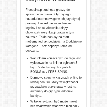
Freespins.pl zachęca graczy do
sprawdzenia prawa dotyczącego
hazardu internetowego w ich jurysdykcji
prawnej. Hazard nie wszedzie jest
legalny i na użytkowniku ciąży
obowiązek weryfikacji prawa w tym
zakresie. Takie bonusy na start
możemy jednak podzielić na 2 oddzielne
kategorie – bez depozytu oraz od
depozytu.
Warunkiem koniecznym do tego jest
wylosowanie na linii na bębnach 3
bądź 5 identycznych symboli
BONUS czy FREE SPINS.
Darmowe spiny w kasynach online to
rodzaj bonusu, który w większości
przypadków przyznawany jest na
automaty do gry typu jednoręki
bandyta.
W takiej sytuacji być może nawet
bez wydawania własnych pieniędzy,