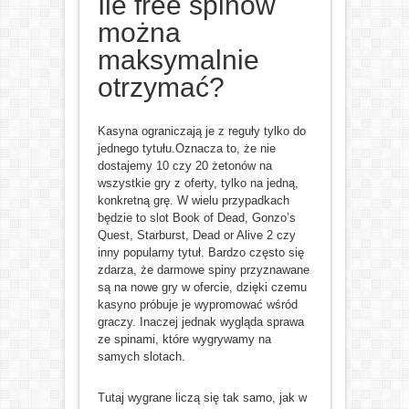
Ile free spinów
można
maksymalnie
otrzymać?
Kasyna ograniczają je z reguły tylko do
jednego tytułu.Oznacza to, że nie
dostajemy 10 czy 20 żetonów na
wszystkie gry z oferty, tylko na jedną,
konkretną grę. W wielu przypadkach
będzie to slot Book of Dead, Gonzo’s
Quest, Starburst, Dead or Alive 2 czy
inny popularny tytuł. Bardzo często się
zdarza, że darmowe spiny przyznawane
są na nowe gry w ofercie, dzięki czemu
kasyno próbuje je wypromować wśród
graczy. Inaczej jednak wygląda sprawa
ze spinami, które wygrywamy na
samych slotach.
Tutaj wygrane liczą się tak samo, jak w