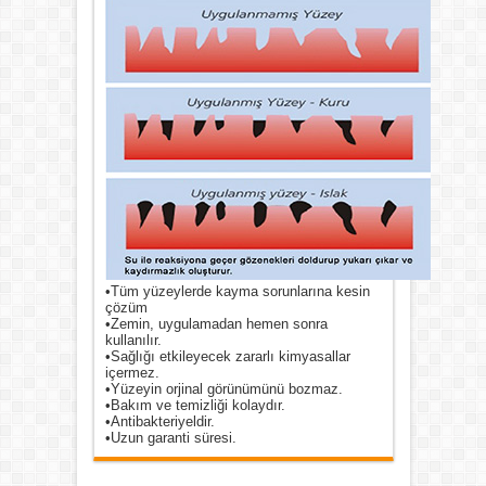
•Tüm yüzeylerde kayma sorunlarına kesin
çözüm
•Zemin, uygulamadan hemen sonra
kullanılır.
•Sağlığı etkileyecek zararlı kimyasallar
içermez.
•Yüzeyin orjinal görünümünü bozmaz.
•Bakım ve temizliği kolaydır.
•Antibakteriyeldir.
•Uzun garanti süresi.