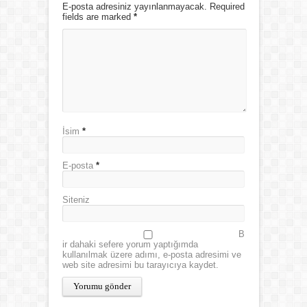
E-posta adresiniz yayınlanmayacak. Required
fields are marked
*
İsim
*
E-posta
*
Siteniz
B
ir dahaki sefere yorum yaptığımda
kullanılmak üzere adımı, e-posta adresimi ve
web site adresimi bu tarayıcıya kaydet.