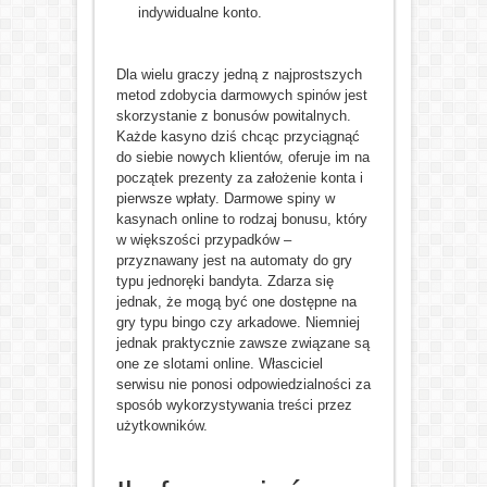
indywidualne konto.
Dla wielu graczy jedną z najprostszych
metod zdobycia darmowych spinów jest
skorzystanie z bonusów powitalnych.
Każde kasyno dziś chcąc przyciągnąć
do siebie nowych klientów, oferuje im na
początek prezenty za założenie konta i
pierwsze wpłaty. Darmowe spiny w
kasynach online to rodzaj bonusu, który
w większości przypadków –
przyznawany jest na automaty do gry
typu jednoręki bandyta. Zdarza się
jednak, że mogą być one dostępne na
gry typu bingo czy arkadowe. Niemniej
jednak praktycznie zawsze związane są
one ze slotami online. Własciciel
serwisu nie ponosi odpowiedzialności za
sposób wykorzystywania treści przez
użytkowników.